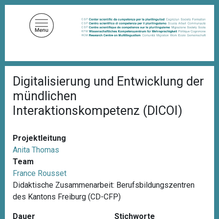
D
i
r
e
k
t
P
z
Digitalisierung und Entwicklung der
f
u
a
mündlichen
d
m
n
Interaktionskompetenz (DICOI)
I
a
n
v
i
h
Projektleitung
g
a
a
Anita Thomas
l
t
Team
i
t
France Rousset
o
n
Didaktische Zusammenarbeit: Berufsbildungszentren
des Kantons Freiburg (CD-CFP)
Dauer
Stichworte