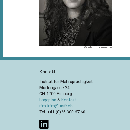
t
i
o
n
© Alan Humerose
Kontakt
Institut für Mehrsprachigkeit
Murtengasse 24
CH-1700 Freiburg
Lageplan
&
Kontakt
ifm-kfm@unifr.ch
Tel +41 (0)26 300 67 60