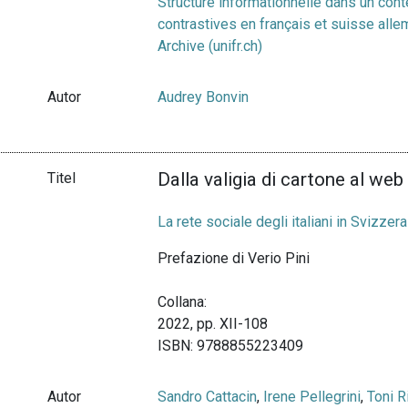
Structure informationnelle dans un conte
contrastives en français et suisse alle
Archive (unifr.ch)
Autor
Audrey Bonvin
Dalla valigia di cartone al web
Titel
La rete sociale degli italiani in Svizzera
Prefazione di Verio Pini
Collana:
2022, pp. XII-108
ISBN: 9788855223409
Autor
Sandro Cattacin
,
Irene Pellegrini
,
Toni R