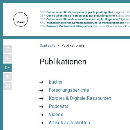
D
i
r
e
k
t
P
z
Startseite
Publikationen
IT
f
u
FR
m
Publikationen
a
I
DE
d
n
RM
n
h
Bücher
EN
a
a
Forschungsberichte
l
v
Korpora & Digitale Ressourcen
t
i
Podcasts
g
Videos
Artikel/Zeitschriften
a