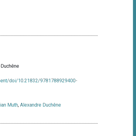
h-Duchêne
ment/doi/10.21832/9781788929400-
ian Muth
,
Alexandre Duchêne