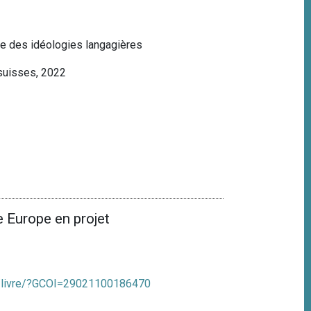
uve des idéologies langagières
 suisses, 2022
 Europe en projet
/fr/livre/?GCOI=29021100186470