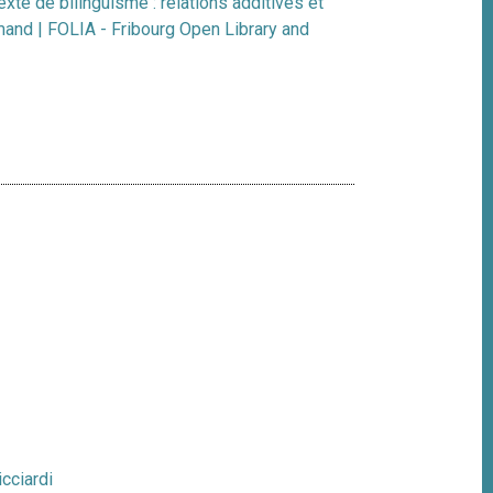
xte de bilinguisme : relations additives et
mand | FOLIA - Fribourg Open Library and
icciardi