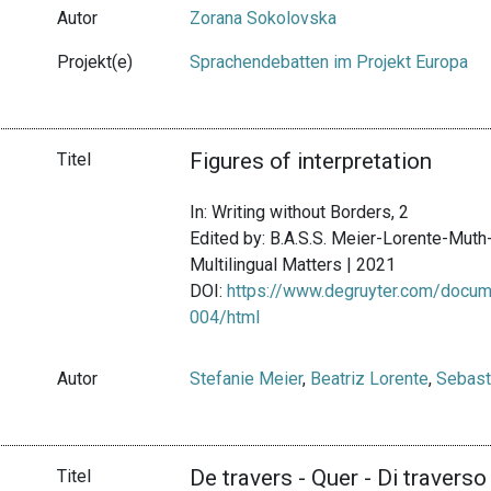
Autor
Zorana Sokolovska
Projekt(e)
Sprachendebatten im Projekt Europa
Figures of interpretation
Titel
In: Writing without Borders, 2
Edited by: B.A.S.S. Meier-Lorente-Mut
Multilingual Matters | 2021
DOI:
https://www.degruyter.com/docu
004/html
Autor
Stefanie Meier
,
Beatriz Lorente
,
Sebast
De travers - Quer - Di traverso
Titel