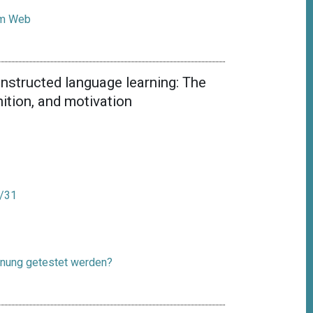
zum Web
 instructed language learning: The
nition, and motivation
k/31
gnung getestet werden?