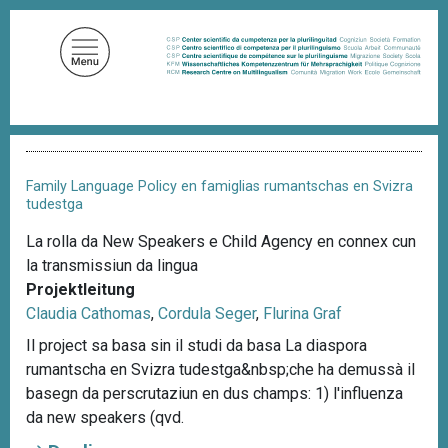
D
i
r
e
k
t
P
z
f
u
a
Family Language Policy en famiglias rumantschas en Svizra
d
m
tudestga
n
I
a
La rolla da New Speakers e Child Agency en connex cun
n
v
la transmissiun da lingua
i
h
g
Projektleitung
a
a
Claudia Cathomas
,
Cordula Seger
,
Flurina Graf
l
t
i
Il project sa basa sin il studi da basa La diaspora
t
o
rumantscha en Svizra tudestga&nbsp;che ha demussà il
n
basegn da perscrutaziun en dus champs: 1) l'influenza
da new speakers (qvd.