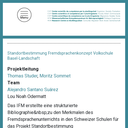
D
i
r
e
k
t
P
z
f
u
a
Standortbestimmung Fremdsprachenkonzept Volkschule
d
m
Basel-Landschaft
n
I
a
Projektleitung
n
v
Thomas Studer
,
Moritz Sommet
i
h
g
Team
a
a
Alejandro Santano Suárez
l
t
Lou Noah Odermatt
i
t
o
Das IFM erstellte eine strukturierte
n
Bibliographie&nbsp;zu den Merkmalen des
Fremdsprachenunterrichts in den Schweizer Schulen für
das Projekt Standortbestimmung