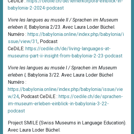
CeDiLe :
https://cedile.ch/de/lernerkorpora-einblick-in-
babylonia-2-2024-podcast
Vivre les langues au musée II / Sprachen im Museum
erleben II,
Babylonia 2/23. Avec Laura Loder Büchel.
Numéro :
https://babylonia.online/index.php/babylonia/i
ssue/view/31
, Podcast
CeDiLE:
https://cedile.ch/de/living-languages-at-
museums-part-ii-insight-from-babylonia-2-23-podcast
Vivre les langues au musée I / Sprachen im Museum
erleben I,
Babylonia 3/22. Avec Laura Loder Büchel
Numéro :
https://babylonia.online/index.php/babylonia/issue/vie
w/24
,
Podcast CeDiLE :
https://cedile.ch/de/sprachen-
im-museum-erleben-einblick-in-babylonia-3-22-
podcast
Project SMILE (Swiss Museums in Language Education).
Avec Laura Loder Büchel.