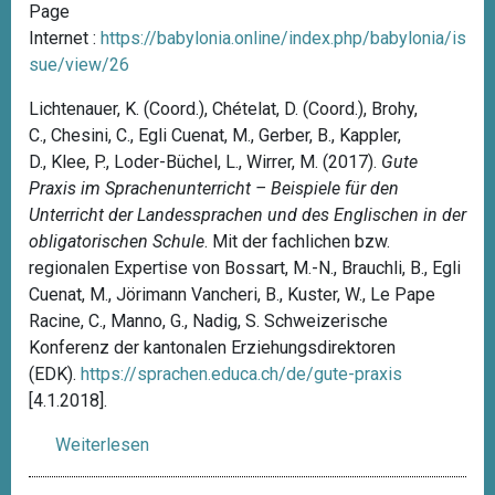
P
age
Internet :
https://babylonia.online/index.php/babylonia/is
sue/view/26
Lichtenauer, K. (Coord.), Chételat, D. (Coord.), Brohy,
C., Chesini, C., Egli Cuenat, M., Gerber, B., Kappler,
D., Klee, P., Loder-Büchel, L., Wirrer, M. (2017).
Gute
Praxis im Sprachenunterricht – Beispiele für den
Unterricht der Landessprachen und des Englischen in der
obligatorischen Schule
. Mit der fachlichen bzw.
regionalen Expertise von Bossart, M.-N., Brauchli, B., Egli
Cuenat, M., Jörimann Vancheri, B., Kuster, W., Le Pape
Racine, C., Manno, G., Nadig, S. Schweizerische
Konferenz der kantonalen Erziehungsdirektoren
(EDK).
https://sprachen.educa.ch/de/gute-praxis
[4.1.2018].
Weiterlesen
ü
b