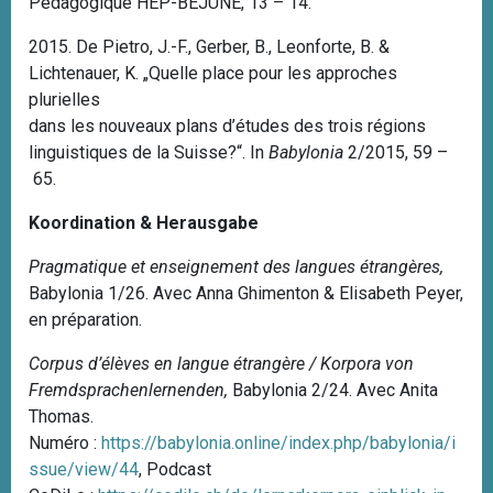
Pédagogique HEP-BEJUNE, 13 – 14.
2015.
De Pietro, J.-F., Gerber, B., Leonforte, B. &
Lichtenauer, K.
„Quelle place pour les approches
plurielles
dans les nouveaux plans d’études des trois régions
linguistiques de la Suisse?“. In
Babylonia
2/2015, 59 –
65.
Koordination & Herausgabe
Pragmatique et enseignement des langues étrangères,
Babylonia 1/26. Avec Anna Ghimenton & Elisabeth Peyer,
en préparation.
Corpus d’élèves en langue étrangère / Korpora von
Fremdsprachenlernenden,
Babylonia 2/24. Avec Anita
Thomas.
Numéro :
https://babylonia.online/index.php/babylonia/i
ssue/view/44
, Podcast