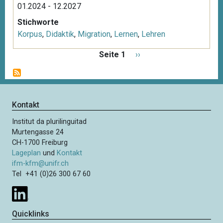
01.2024 - 12.2027
Stichworte
Korpus
,
Didaktik
,
Migration
,
Lernen
,
Lehren
S
Seite 1
N
››
e
ä
i
c
t
h
e
s
Kontakt
n
t
n
Institut da plurilinguitad
e
u
Murtengasse 24
S
m
CH-1700 Freiburg
e
m
Lageplan
und
Kontakt
i
e
ifm-kfm@unifr.ch
t
Tel +41 (0)26 300 67 60
r
i
e
e
r
Quicklinks
u