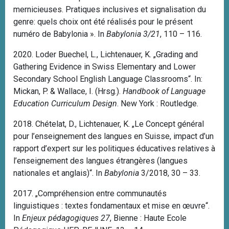
mernicieuses. Pratiques inclusives et signalisation du
genre: quels choix ont été réalisés pour le présent
numéro de Babylonia ».
In
Babylonia 3/21
, 110 – 116.
2020. Loder Buechel, L., Lichtenauer, K. „Grading and
Gathering Evidence in Swiss Elementary and Lower
Secondary School English Language Classrooms“. In:
Mickan, P. & Wallace, I. (Hrsg.).
Handbook of Language
Education Curriculum Design
.
New York
: Routledge.
2018. Chételat, D., Lichtenauer, K. „Le Concept général
pour l’enseignement des langues en Suisse, impact d’un
rapport d’expert sur les politiques éducatives relatives à
l’enseignement des langues étrangères (langues
nationales et anglais)“. In
Babylonia
3/2018, 30 – 33.
2017. „Compréhension entre communautés
linguistiques : textes fondamentaux et mise en œuvre“.
In
Enjeux pédagogiques 27
, Bienne : Haute Ecole