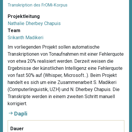
e
Transkription des FrOMi-Korpus
r
L
Projektleitung
i
Nathalie Dherbey Chapuis
c
Team
h
Srikanth Madikeri
t
Im vorliegenden Projekt sollen automatische
e
Transkriptionen von Tonaufnahmen mit einer Fehlerquote
n
von etwa 20% realisiert werden. Derzeit weisen die
a
Ergebnisse der künstlichen Intelligenz eine Fehlerquote
u
von fast 50% auf (Whisper, Microsoft...). Beim Projekt
e
handelt es sich um eine Zusammenarbeit S. Madikeri
r
(Computerlinguistik, UZH) und N. Dherbey Chapuis. Die
K
Transkripte werden in einem zweiten Schritt manuell
a
korrigiert.
r
Dapli
i
n
e
Dauer