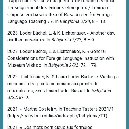
d’apprenant-es : un « basquette » de ressources pour
l’enseignement des langues étrangères / Learners
Corpora : a « basquette » of Ressources for Foreign
Language Teaching » ». In
Babylonia 2/24
, 8 – 13.
2023. Loder Büchel, L. & K. Lichtenauer. « Another day,
another museum ». In
Babylonia 2/23
, 8 – 9.
2023. Loder Büchel, L. & Lichtenauer, K. « General
Considerations for Foreign Language Instruction with
Museum Visits ». In
Babylonia 2/23
, 72 – 79.
2022. Lichtenauer, K., & Laura Loder Büchel.
« Visiting a
museum : des points communs aux points de
rencontre » », avec Laura Loder Büchel.
In
Babylonia
3/22, 8-10.
2021. « Marthe Gosteli », In Teaching Tasters 2021/1
(https://babylonia.online/index.php/babylonia/TT)
2021. « Des mots pernicieux aux formules