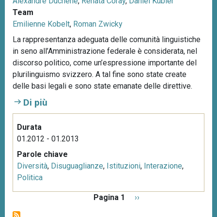
Alexandre Duchêne
,
Renata Coray
,
Daniel Kübler
Team
Emilienne Kobelt
,
Roman Zwicky
La rappresentanza adeguata delle comunità linguistiche
in seno all’Amministrazione federale è considerata, nel
discorso politico, come un’espressione importante del
plurilinguismo svizzero. A tal fine sono state create
delle basi legali e sono state emanate delle direttive.
Di più
Durata
01.2012 - 01.2013
Parole chiave
Diversità
,
Disuguaglianze
,
Istituzioni
,
Interazione
,
Politica
P
Pagina 1
P
››
a
a