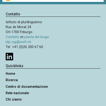
g
g
i
i
n
n
Contatto
a
a
z
Istituto di plurilinguismo
s
i
Rue de Morat 24
u
o
CH-1700 Friburgo
c
n
Contatto
et
pianta del luogo
c
e
idp-csp@unifr.ch
e
Tel +41 (0)26 300 67 60
s
s
i
Quicklinks
v
Home
a
Ricerca
Centro di documentazione
Rete nazionale
Chi siamo