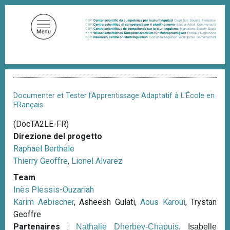
S
a
l
t
a
a
B
l
r
c
i
Documenter et Tester l’Apprentissage Adaptatif à L'École en
c
o
FRançais
i
n
o
(DocTA2LE-FR)
t
l
Direzione del progetto
e
e
d
Raphael Berthele
n
i
Thierry Geoffre
,
Lionel Alvarez
u
p
a
Team
t
n
Inès Plessis-Ouzariah
o
e
Karim Aebischer
, Asheesh Gulati,
Aous Karoui
, Trystan
p
Geoffre
r
Partenaires
:
Nathalie Dherbey-Chapuis
, Isabelle
i