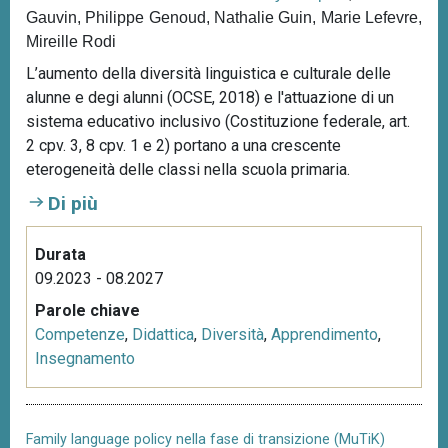
Gauvin, Philippe Genoud, Nathalie Guin, Marie Lefevre,
n
Mireille Rodi
c
i
L’aumento della diversità linguistica e culturale delle
p
alunne e degi alunni (OCSE, 2018) e l'attuazione di un
a
sistema educativo inclusivo (Costituzione federale, art.
l
2 cpv. 3, 8 cpv. 1 e 2) portano a una crescente
e
eterogeneità delle classi nella scuola primaria.
Di più
Durata
09.2023 - 08.2027
Parole chiave
Competenze
,
Didattica
,
Diversità
,
Apprendimento
,
Insegnamento
Family language policy nella fase di transizione (MuTiK)