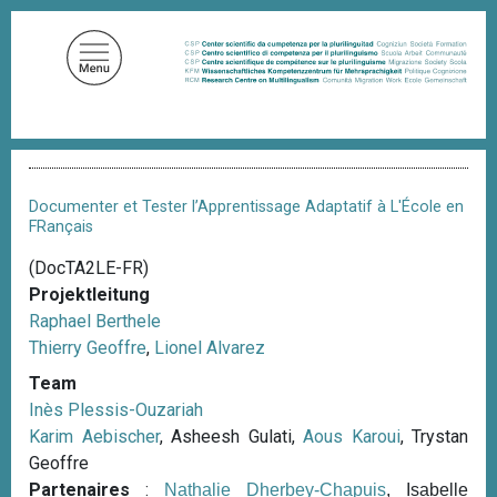
D
i
r
e
k
t
P
z
f
u
a
Documenter et Tester l’Apprentissage Adaptatif à L'École en
d
m
FRançais
n
I
a
(DocTA2LE-FR)
n
v
Projektleitung
i
h
g
Raphael Berthele
a
a
Thierry Geoffre
,
Lionel Alvarez
l
t
i
Team
t
o
Inès Plessis-Ouzariah
n
Karim Aebischer
, Asheesh Gulati,
Aous Karoui
, Trystan
Geoffre
Partenaires
:
Nathalie Dherbey-Chapuis
, Isabelle