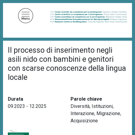
S
a
l
t
a
a
B
l
Il processo di inserimento negli
r
c
i
asili nido con bambini e genitori
c
o
i
con scarse conoscenze della lingua
n
o
locale
t
l
e
e
d
n
i
u
p
Durata
Parole chiave
a
t
09.2023 - 12.2025
Diversità
,
Istituzioni
,
n
o
Interazione
,
Migrazione
,
e
p
Acquisizione
r
i