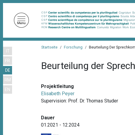
D
i
r
e
k
t
P
z
Startseite
Forschung
Beurteilung Der Sprechkom
IT
f
u
FR
m
a
Beurteilung der Sprec
I
DE
d
n
RM
n
h
Projektleitung
EN
a
a
Elisabeth Peyer
l
v
Supervision: Prof. Dr. Thomas Studer
t
i
Dauer
g
01.2021 - 12.2024
a