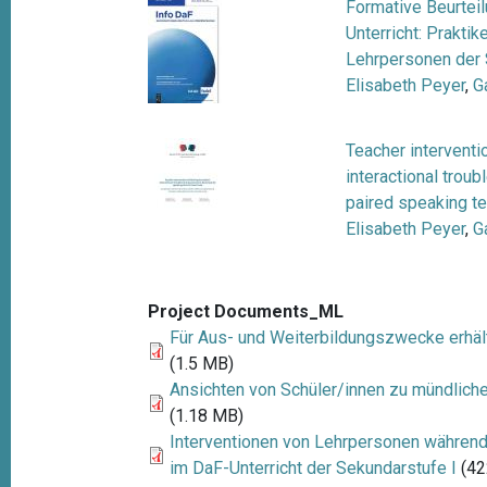
Formative Beurtei
t
Unterricht: Prakt
i
Lehrpersonen der
o
Elisabeth Peyer
,
G
n
Teacher interventi
interactional trou
paired speaking te
Elisabeth Peyer
,
G
Project Documents_ML
Für Aus- und Weiterbildungszwecke erhäl
(1.5 MB)
Ansichten von Schüler/innen zu mündlich
(1.18 MB)
Interventionen von Lehrpersonen währen
im DaF-Unterricht der Sekundarstufe I
(42