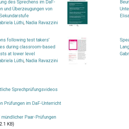
lung des Sprechens im DaF-
Beur
iken und Überzeugungen von
Unte
 Sekundarstufe
Elis
abriela Lüthi
,
Nadia Ravazzini
ons following test takers’
Spea
bles during classroom-based
Lan
sts at lower level
Gabr
abriela Lüthi
,
Nadia Ravazzini
tliche Sprechprüfungsvideos
en Prüfungen im DaF-Unterricht
d mündlicher Paar-Prüfungen
2.1 KB)