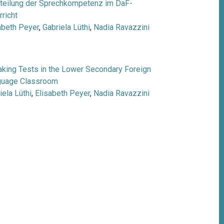
teilung der Sprechkompetenz im DaF-
rricht
abeth Peyer
,
Gabriela Lüthi
,
Nadia Ravazzini
king Tests in the Lower Secondary Foreign
guage Classroom
iela Lüthi
,
Elisabeth Peyer
,
Nadia Ravazzini