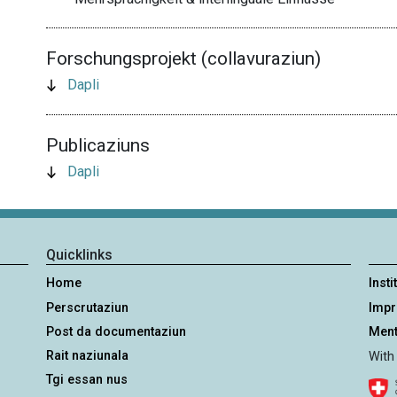
Forschungsprojekt (collavuraziun)
Dapli
Publicaziuns
Dapli
Quicklinks
Home
Insti
Perscrutaziun
Imp
Post da documentaziun
Ment
Rait naziunala
With
Tgi essan nus