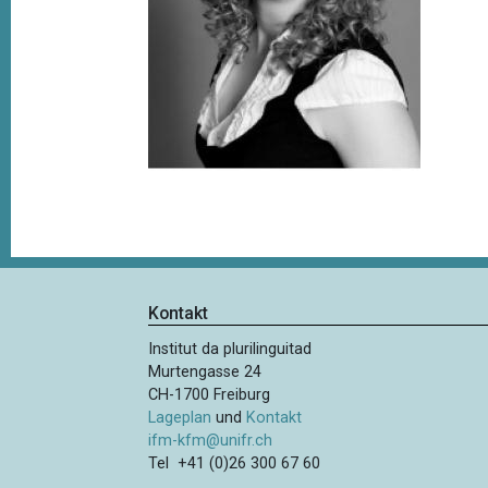
t
i
o
n
Kontakt
Institut da plurilinguitad
Murtengasse 24
CH-1700 Freiburg
Lageplan
und
Kontakt
ifm-kfm@unifr.ch
Tel +41 (0)26 300 67 60