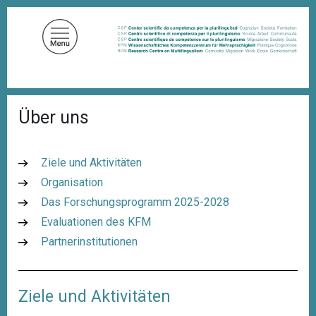
D
i
r
e
k
t
P
z
Über uns
f
u
a
d
m
n
I
Ziele und Aktivitäten
a
n
v
Organisation
i
h
Das Forschungsprogramm 2025-2028
g
a
a
Evaluationen des KFM
l
t
i
Partnerinstitutionen
t
o
n
Ziele und Aktivitäten