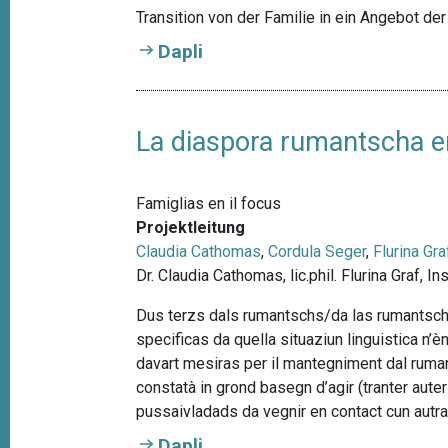
Transition von der Familie in ein Angebot der f
Dapli
La diaspora rumantscha e
Famiglias en il focus
Projektleitung
Claudia Cathomas
,
Cordula Seger
,
Flurina Gra
Dr. Claudia Cathomas, lic.phil. Flurina Graf, I
Dus terzs dals rumantschs/da las rumantschas
specificas da quella situaziun linguistica n’
davart mesiras per il mantegniment dal ruma
constatà in grond basegn d’agir (tranter aute
pussaivladads da vegnir en contact cun autr
Dapli