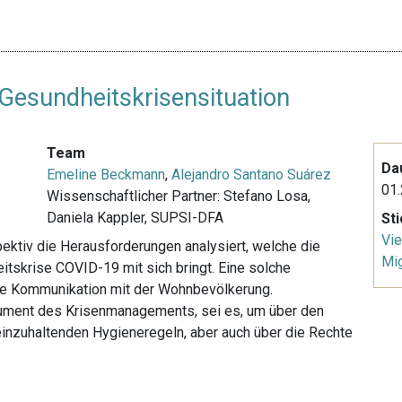
 Gesundheitskrisensituation
Team
Da
Emeline Beckmann
,
Alejandro Santano Suárez
01.
Wissenschaftlicher Partner: Stefano Losa,
Daniela Kappler, SUPSI-DFA
St
Vie
ektiv die Herausforderungen analysiert, welche die
Mig
tskrise COVID-19 mit sich bringt. Eine solche
te Kommunikation mit der Wohnbevölkerung.
rument des Krisenmanagements, sei es, um über den
 einzuhaltenden Hygieneregeln, aber auch über die Rechte