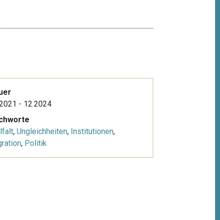
uer
2021 - 12.2024
ichworte
lfalt
,
Ungleichheiten
,
Institutionen
,
ration
,
Politik