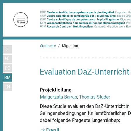
D
i
r
e
k
t
P
z
Startseite
Migration
IT
f
u
FR
m
a
I
DE
d
Evaluation DaZ-Unterricht
n
RM
n
h
EN
a
a
Projektleitung
l
v
Malgorzata Barras
,
Thomas Studer
t
i
Diese Studie evaluiert den DaZ-Unterricht in
Gelingensbedingungen für lernförderlichen 
g
dabei folgende Fragestellungen:&nbsp;
a
Dapli