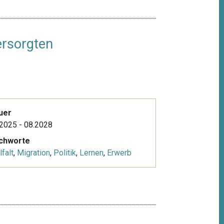
ersorgten
uer
2025 - 08.2028
ichworte
lfalt
,
Migration
,
Politik
,
Lernen
,
Erwerb