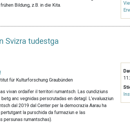
Vie
rühen Bildung, z.B. in die Kita.
Er
n Svizra tudestga
Da
f
11.
nstitut für Kulturforschung Graubünden
St
 vivan ordaifer il territori rumantsch. Las cundiziuns
Ins
èn betg anc vegnidas perscrutadas en detagl. L’evaluaziun
ntsch dal 2019 dal Center per la democrazia Aarau ha
r pertutgant la purschida da furmaziun e las
as persunas rumantschas).