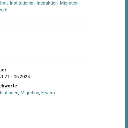
lfalt
,
Institutionen
,
Interaktion
,
Migration
,
werb
uer
2021 - 06.2024
ichworte
titutionen
,
Migration
,
Erwerb