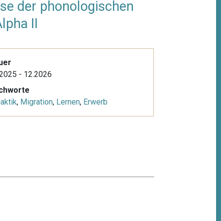
ose der phonologischen
lpha II
uer
2025 - 12.2026
ichworte
aktik
,
Migration
,
Lernen
,
Erwerb