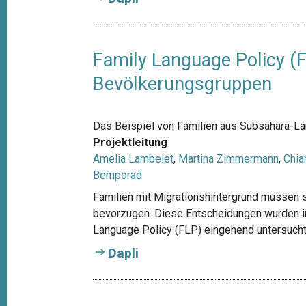
t
i
o
Family Language Policy (
n
Bevölkerungsgruppen
Das Beispiel von Familien aus Subsahara-Lä
Projektleitung
Amelia Lambelet
,
Martina Zimmermann
,
Chia
Bemporad
Familien mit Migrationshintergrund müssen s
bevorzugen. Diese Entscheidungen wurden in
Language Policy (FLP) eingehend untersucht
Dapli