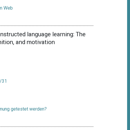
zum Web
 instructed language learning: The
nition, and motivation
k/31
gnung getestet werden?