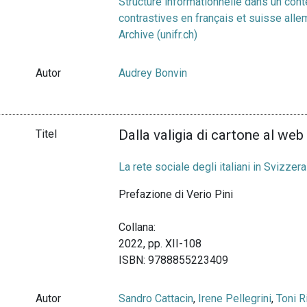
Structure informationnelle dans un conte
contrastives en français et suisse alle
Archive (unifr.ch)
Autor
Audrey Bonvin
Dalla valigia di cartone al web
Titel
La rete sociale degli italiani in Svizzera
Prefazione di Verio Pini
Collana:
2022, pp. XII-108
ISBN: 9788855223409
Autor
Sandro Cattacin
,
Irene Pellegrini
,
Toni R