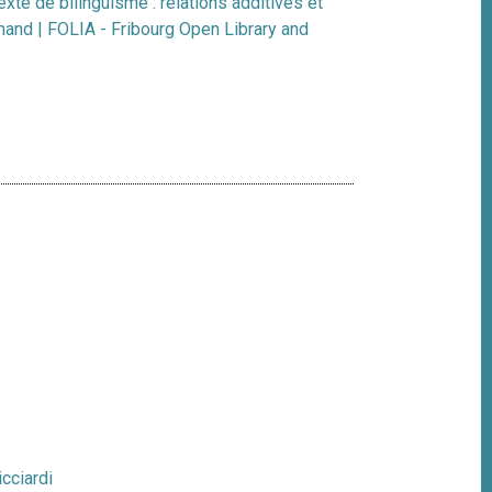
xte de bilinguisme : relations additives et
mand | FOLIA - Fribourg Open Library and
icciardi