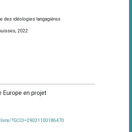
uve des idéologies langagières
 suisses, 2022
 Europe en projet
/fr/livre/?GCOI=29021100186470