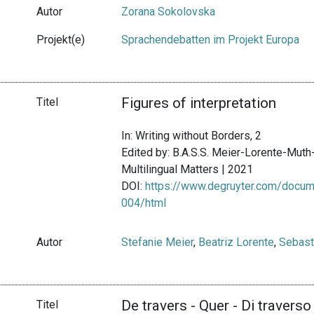
Autor
Zorana Sokolovska
Projekt(e)
Sprachendebatten im Projekt Europa
Figures of interpretation
Titel
In: Writing without Borders, 2
Edited by: B.A.S.S. Meier-Lorente-Mut
Multilingual Matters | 2021
DOI:
https://www.degruyter.com/docu
004/html
Autor
Stefanie Meier
,
Beatriz Lorente
,
Sebast
De travers - Quer - Di traverso
Titel