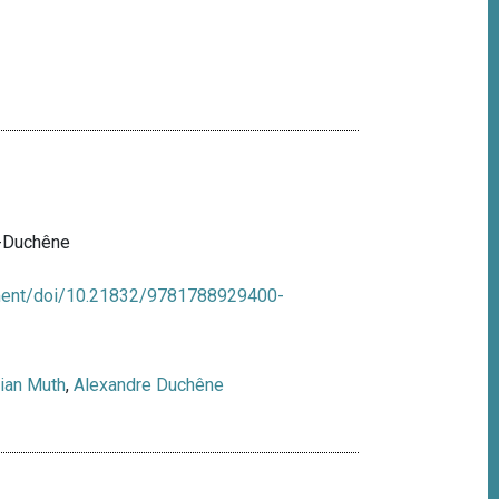
h-Duchêne
ment/doi/10.21832/9781788929400-
ian Muth
,
Alexandre Duchêne