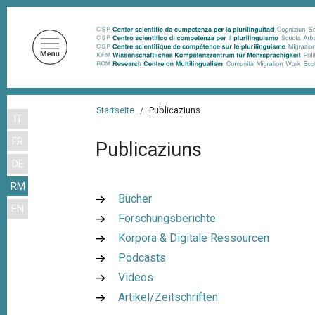
D
i
r
e
k
t
P
z
Startseite
Publicaziuns
IT
f
u
FR
m
Publicaziuns
a
I
DE
d
n
RM
n
h
Bücher
EN
a
a
Forschungsberichte
l
v
Korpora & Digitale Ressourcen
t
i
Podcasts
g
Videos
Artikel/Zeitschriften
a