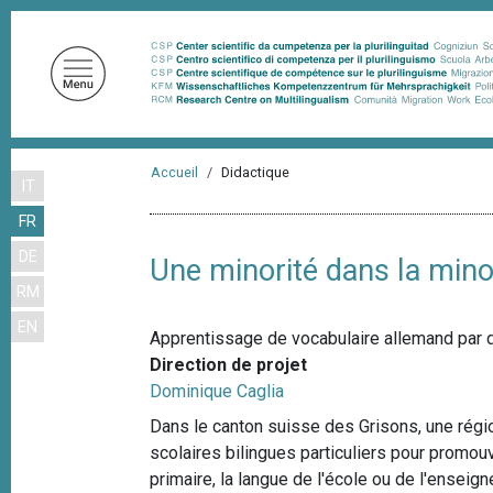
A
l
l
e
r
a
F
u
Accueil
Didactique
IT
i
c
FR
o
l
n
DE
d
Une minorité dans la mino
t
RM
'
e
EN
n
A
Apprentissage de vocabulaire allemand par 
u
r
Direction de projet
p
Dominique Caglia
i
r
Dans le canton suisse des Grisons, une régi
a
i
scolaires bilingues particuliers pour promou
n
n
primaire, la langue de l'école ou de l'enseig
c