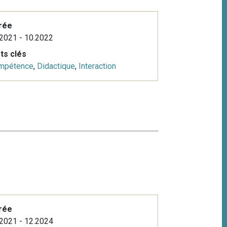
rée
2021 - 10.2022
ts clés
mpétence
,
Didactique
,
Interaction
rée
2021 - 12.2024