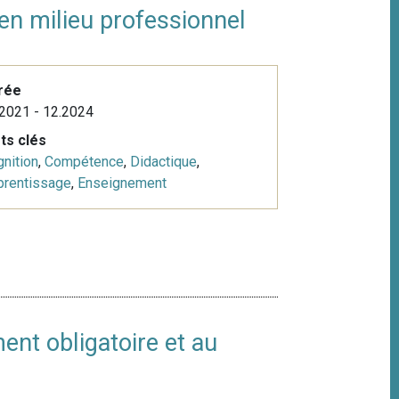
en milieu professionnel
rée
2021 - 12.2024
ts clés
nition
,
Compétence
,
Didactique
,
prentissage
,
Enseignement
ent obligatoire et au