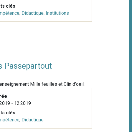
ts clés
mpétence
,
Didactique
,
Institutions
s Passepartout
nseignement Mille feuilles et Clin d'oeil.
rée
2019 - 12.2019
ts clés
mpétence
,
Didactique