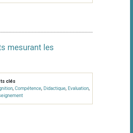
sts mesurant les
ts clés
nition
,
Compétence
,
Didactique
,
Evaluation
,
seignement