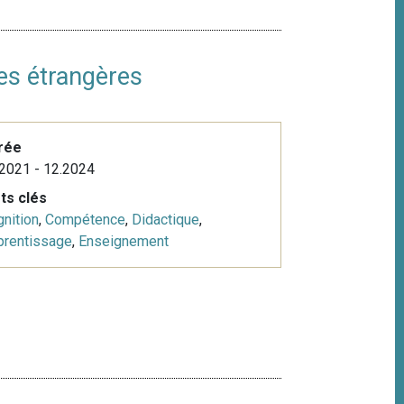
ues étrangères
rée
2021 - 12.2024
ts clés
nition
,
Compétence
,
Didactique
,
prentissage
,
Enseignement