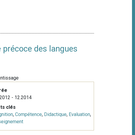
e précoce des langues
entissage
rée
2012 - 12.2014
ts clés
nition
,
Compétence
,
Didactique
,
Evaluation
,
seignement