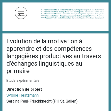
A
l
l
e
r
a
F
u
Evolution de la motivation à
i
c
l
apprendre et des compétences
d
o
'
langagières productives au travers
n
A
d’échanges linguistiques au
t
r
i
e
primaire
a
n
n
u
e
Etude expérimentale
p
Direction de projet
r
Sybille Heinzmann
i
Seraina Paul-Frischknecht (PH St. Gallen)
n
c