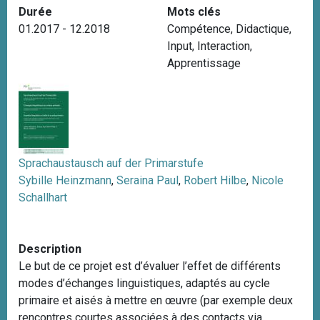
Durée
Mots clés
i
01.2017 - 12.2018
Compétence
,
Didactique
,
p
Input
,
Interaction
,
a
Apprentissage
l
Sprachaustausch auf der Primarstufe
Sybille Heinzmann
,
Seraina Paul
,
Robert Hilbe
,
Nicole
Schallhart
Description
Le but de ce projet est d’évaluer l’effet de différents
modes d’échanges linguistiques, adaptés au cycle
primaire et aisés à mettre en œuvre (par exemple deux
rencontres courtes associées à des contacts via