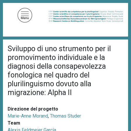
S
a
l
t
a
a
B
l
Sviluppo di uno strumento per il
r
c
i
promovimento individuale e la
c
o
i
diagnosi della consapevolezza
n
o
fonologica nel quadro del
t
l
e
e
plurilinguismo dovuto alla
d
n
i
migrazione: Alpha II
u
p
a
t
n
o
Direzione del progetto
e
p
Marie-Anne Morand
,
Thomas Studer
r
Team
i
Alexis Feldmeier García