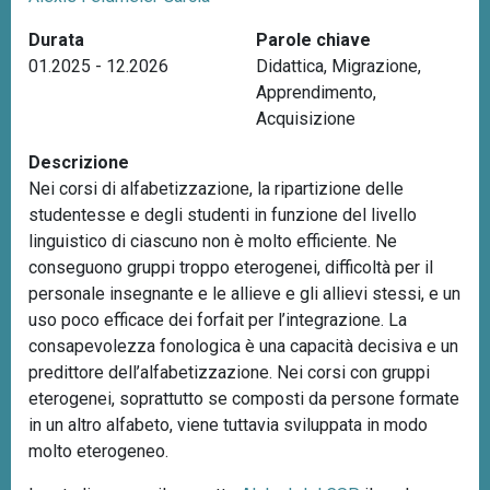
n
Durata
Parole chiave
c
01.2025 - 12.2026
Didattica
,
Migrazione
,
i
Apprendimento
,
p
Acquisizione
a
l
Descrizione
e
Nei corsi di alfabetizzazione, la ripartizione delle
studentesse e degli studenti in funzione del livello
linguistico di ciascuno non è molto efficiente. Ne
conseguono gruppi troppo eterogenei, difficoltà per il
personale insegnante e le allieve e gli allievi stessi, e un
uso poco efficace dei forfait per l’integrazione. La
consapevolezza fonologica è una capacità decisiva e un
predittore dell’alfabetizzazione. Nei corsi con gruppi
eterogenei, soprattutto se composti da persone formate
in un altro alfabeto, viene tuttavia sviluppata in modo
molto eterogeneo.