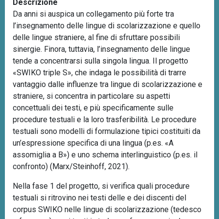
Descrizione
n
Da anni si auspica un collegamento più forte tra
c
l’insegnamento delle lingue di scolarizzazione e quello
i
delle lingue straniere, al fine di sfruttare possibili
p
sinergie. Finora, tuttavia, l’insegnamento delle lingue
a
tende a concentrarsi sulla singola lingua. Il progetto
l
«SWIKO triple S», che indaga le possibilità di trarre
e
vantaggio dalle influenze tra lingue di scolarizzazione e
straniere, si concentra in particolare su aspetti
concettuali dei testi, e più specificamente sulle
procedure testuali e la loro trasferibilità. Le procedure
testuali sono modelli di formulazione tipici costituiti da
un’espressione specifica di una lingua (p.es. «A
assomiglia a B») e uno schema interlinguistico (p.es. il
confronto) (Marx/Steinhoff, 2021).
Nella fase 1 del progetto, si verifica quali procedure
testuali si ritrovino nei testi delle e dei discenti del
corpus SWIKO nelle lingue di scolarizzazione (tedesco