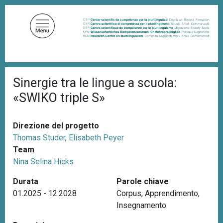
S
a
l
t
a
a
B
l
Sinergie tra le lingue a scuola:
r
c
i
«SWIKO triple S»
c
o
i
n
o
t
l
Direzione del progetto
e
e
Thomas Studer
,
Elisabeth Peyer
d
n
Team
i
u
p
Nina Selina Hicks
a
t
n
Durata
Parole chiave
o
e
01.2025 - 12.2028
Corpus
,
Apprendimento
,
p
Insegnamento
r
i