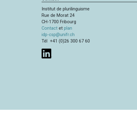
e
i
Institut de plurilinguisme
p
Rue de Morat 24
a
CH-1700 Fribourg
l
Contact
et
plan
idp-csp@unifr.ch
Tél +41 (0)26 300 67 60