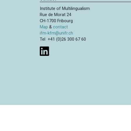
Institute of Multilingualism
Rue de Morat 24
CH-1700 Fribourg
Map
&
contact
ifm-kfm@unifr.ch
Tel +41 (0)26 300 67 60