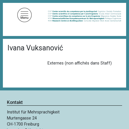
D
i
r
e
k
t
P
z
Ivana Vuksanović
f
u
a
d
m
n
Externes (non affichés dans Staff)
I
a
n
v
i
h
g
a
a
l
t
i
t
Kontakt
o
n
Institut für Mehrsprachigkeit
Murtengasse 24
CH-1700 Freiburg